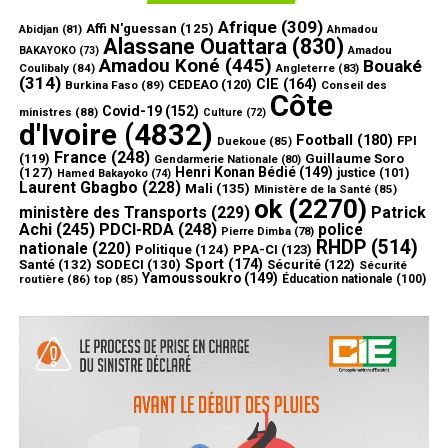
Afrique
(309)
Affi N'guessan
(125)
Abidjan
(81)
Ahmadou
Alassane Ouattara
(830)
Amadou
BAKAYOKO
(73)
Amadou Koné
(445)
Bouaké
Coulibaly
(84)
Angleterre
(83)
(314)
CIE
(164)
CEDEAO
(120)
Burkina Faso
(89)
Conseil des
Côte
Covid-19
(152)
ministres
(88)
Culture
(72)
d'Ivoire
(4832)
Football
(180)
FPI
Duekoue
(85)
France
(248)
(119)
Guillaume Soro
Gendarmerie Nationale
(80)
Henri Konan Bédié
(149)
(127)
justice
(101)
Hamed Bakayoko
(74)
Laurent Gbagbo
(228)
Mali
(135)
Ministère de la Santé
(85)
ok
(2270)
ministère des Transports
(229)
Patrick
Achi
(245)
PDCI-RDA
(248)
police
Pierre Dimba
(78)
RHDP
(514)
nationale
(220)
Politique
(124)
PPA-CI
(123)
Sport
(174)
Santé
(132)
SODECI
(130)
Sécurité
(122)
Sécurité
Yamoussoukro
(149)
routière
(86)
top
(85)
Éducation nationale
(100)