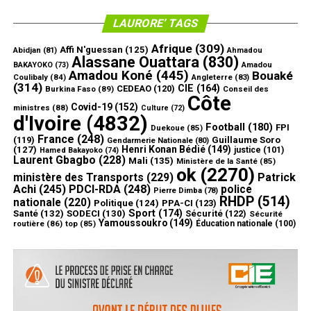
LAURORE’ TAGS
Afrique
(309)
Affi N'guessan
(125)
Abidjan
(81)
Ahmadou
Alassane Ouattara
(830)
Amadou
BAKAYOKO
(73)
Amadou Koné
(445)
Bouaké
Coulibaly
(84)
Angleterre
(83)
(314)
CIE
(164)
CEDEAO
(120)
Burkina Faso
(89)
Conseil des
Côte
Covid-19
(152)
ministres
(88)
Culture
(72)
d'Ivoire
(4832)
Football
(180)
FPI
Duekoue
(85)
France
(248)
(119)
Guillaume Soro
Gendarmerie Nationale
(80)
Henri Konan Bédié
(149)
(127)
justice
(101)
Hamed Bakayoko
(74)
Laurent Gbagbo
(228)
Mali
(135)
Ministère de la Santé
(85)
ok
(2270)
ministère des Transports
(229)
Patrick
Achi
(245)
PDCI-RDA
(248)
police
Pierre Dimba
(78)
RHDP
(514)
nationale
(220)
Politique
(124)
PPA-CI
(123)
Sport
(174)
Santé
(132)
SODECI
(130)
Sécurité
(122)
Sécurité
Yamoussoukro
(149)
routière
(86)
top
(85)
Éducation nationale
(100)