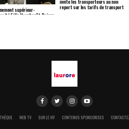
invite les transporteurs au non
report sur les tarifs de transport
nement supérieur-
ersité Félix Houphouët-Boigny
e une bonne performance de
te au CAMES
THÈQUE
WEB TV
SUR LE VIF
CONTENUS SPONSORISES
CONTACTE