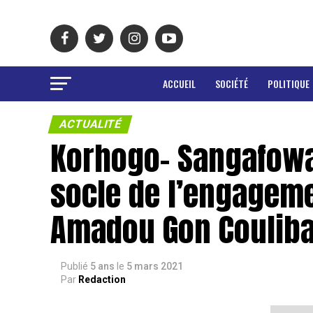
ACCUEIL
SOCIÉTÉ
POLITIQUE
ACTUALITÉ
Korhogo- Sangafowa 
socle de l’engageme
Amadou Gon Couliba
Publié
5 ans
le
5 mars 2021
Par
Redaction