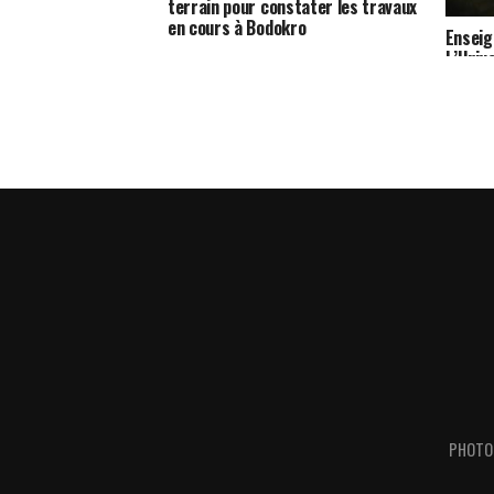
terrain pour constater les travaux
en cours à Bodokro
Enseig
L’Univ
réalis
réussi
PHOTO