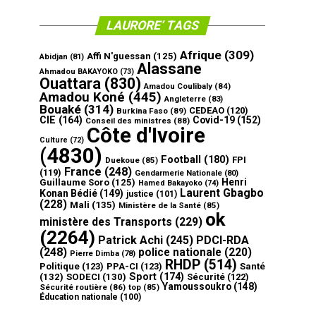
LAURORE’ TAGS
Afrique
(309)
Affi N'guessan
(125)
Abidjan
(81)
Alassane
Ahmadou BAKAYOKO
(73)
Ouattara
(830)
Amadou Coulibaly
(84)
Amadou Koné
(445)
Angleterre
(83)
Bouaké
(314)
CEDEAO
(120)
Burkina Faso
(89)
CIE
(164)
Covid-19
(152)
Conseil des ministres
(88)
Côte d'Ivoire
Culture
(72)
(4830)
Football
(180)
FPI
Duekoue
(85)
France
(248)
(119)
Gendarmerie Nationale
(80)
Henri
Guillaume Soro
(125)
Hamed Bakayoko
(74)
Laurent Gbagbo
Konan Bédié
(149)
justice
(101)
(228)
Mali
(135)
Ministère de la Santé
(85)
ok
ministère des Transports
(229)
(2264)
Patrick Achi
(245)
PDCI-RDA
(248)
police nationale
(220)
Pierre Dimba
(78)
RHDP
(514)
Politique
(123)
PPA-CI
(123)
Santé
Sport
(174)
(132)
SODECI
(130)
Sécurité
(122)
Yamoussoukro
(148)
Sécurité routière
(86)
top
(85)
Éducation nationale
(100)