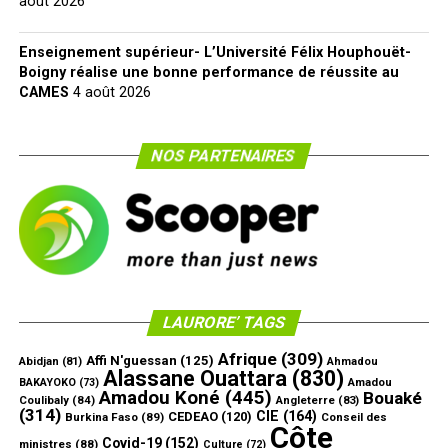
août 2026
Enseignement supérieur- L’Université Félix Houphouët-
Boigny réalise une bonne performance de réussite au
CAMES
4 août 2026
NOS PARTENAIRES
LAURORE’ TAGS
Afrique
(309)
Affi N'guessan
(125)
Abidjan
(81)
Ahmadou
Alassane Ouattara
(830)
Amadou
BAKAYOKO
(73)
Amadou Koné
(445)
Bouaké
Coulibaly
(84)
Angleterre
(83)
(314)
CIE
(164)
CEDEAO
(120)
Burkina Faso
(89)
Conseil des
Côte
Covid-19
(152)
ministres
(88)
Culture
(72)