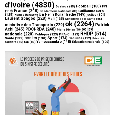
d'Ivoire
(4830)
Football
(180)
FPI
Duekoue
(85)
France
(248)
(119)
Guillaume Soro
Gendarmerie Nationale
(80)
Henri Konan Bédié
(149)
(125)
justice
(101)
Hamed Bakayoko
(74)
Laurent Gbagbo
(228)
Mali
(135)
Ministère de la Santé
(85)
ok
(2264)
ministère des Transports
(229)
Patrick
Achi
(245)
PDCI-RDA
(248)
police
Pierre Dimba
(78)
RHDP
(514)
nationale
(220)
Politique
(123)
PPA-CI
(123)
Sport
(174)
Santé
(132)
SODECI
(130)
Sécurité
(122)
Sécurité
Yamoussoukro
(148)
routière
(86)
top
(85)
Éducation nationale
(100)