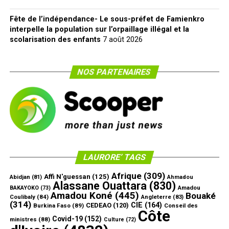
Fête de l’indépendance- Le sous-préfet de Famienkro
interpelle la population sur l’orpaillage illégal et la
scolarisation des enfants
7 août 2026
NOS PARTENAIRES
LAURORE’ TAGS
Afrique
(309)
Affi N'guessan
(125)
Abidjan
(81)
Ahmadou
Alassane Ouattara
(830)
Amadou
BAKAYOKO
(73)
Amadou Koné
(445)
Bouaké
Coulibaly
(84)
Angleterre
(83)
(314)
CIE
(164)
CEDEAO
(120)
Burkina Faso
(89)
Conseil des
Côte
Covid-19
(152)
ministres
(88)
Culture
(72)