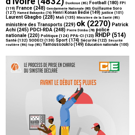
d'Ivoire
(4832)
Football
(180)
FPI
Duekoue
(85)
France
(248)
(119)
Guillaume Soro
Gendarmerie Nationale
(80)
Henri Konan Bédié
(149)
(127)
justice
(101)
Hamed Bakayoko
(74)
Laurent Gbagbo
(228)
Mali
(135)
Ministère de la Santé
(85)
ok
(2270)
ministère des Transports
(229)
Patrick
Achi
(245)
PDCI-RDA
(248)
police
Pierre Dimba
(78)
RHDP
(514)
nationale
(220)
Politique
(124)
PPA-CI
(123)
Sport
(174)
Santé
(132)
SODECI
(130)
Sécurité
(122)
Sécurité
Yamoussoukro
(149)
routière
(86)
top
(85)
Éducation nationale
(100)