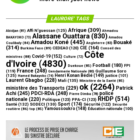
LAURORE’ TAGS
Afrique
(309)
Affi N'guessan
(125)
Abidjan
(81)
Ahmadou
Alassane Ouattara
(830)
Amadou
BAKAYOKO
(73)
Amadou Koné
(445)
Bouaké
Coulibaly
(84)
Angleterre
(83)
(314)
CIE
(164)
CEDEAO
(120)
Burkina Faso
(89)
Conseil des
Côte
Covid-19
(152)
ministres
(88)
Culture
(72)
d'Ivoire
(4830)
Football
(180)
FPI
Duekoue
(85)
France
(248)
(119)
Guillaume Soro
Gendarmerie Nationale
(80)
Henri Konan Bédié
(149)
(125)
justice
(101)
Hamed Bakayoko
(74)
Laurent Gbagbo
(228)
Mali
(135)
Ministère de la Santé
(85)
ok
(2264)
ministère des Transports
(229)
Patrick
Achi
(245)
PDCI-RDA
(248)
police
Pierre Dimba
(78)
RHDP
(514)
nationale
(220)
Politique
(123)
PPA-CI
(123)
Sport
(174)
Santé
(132)
SODECI
(130)
Sécurité
(122)
Sécurité
Yamoussoukro
(148)
routière
(86)
top
(85)
Éducation nationale
(100)