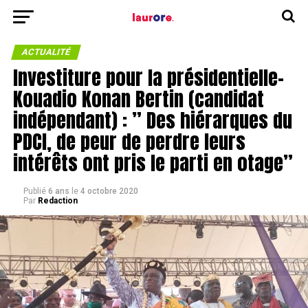
ACTUALITÉ
Investiture pour la présidentielle-
Kouadio Konan Bertin (candidat
indépendant) : ” Des hiérarques du
PDCI, de peur de perdre leurs
intérêts ont pris le parti en otage”
Publié
6 ans
le
4 octobre 2020
Par
Redaction