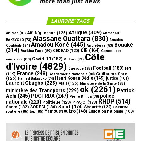
LAURORE’ TAGS
Afrique
(309)
Affi N'guessan
(125)
Abidjan
(81)
Ahmadou
Alassane Ouattara
(830)
Amadou
BAKAYOKO
(73)
Amadou Koné
(445)
Bouaké
Coulibaly
(84)
Angleterre
(83)
(314)
CIE
(164)
CEDEAO
(120)
Burkina Faso
(89)
Conseil des
Côte
Covid-19
(152)
ministres
(88)
Culture
(72)
d'Ivoire
(4829)
Football
(180)
FPI
Duekoue
(85)
France
(248)
(119)
Guillaume Soro
Gendarmerie Nationale
(80)
Henri Konan Bédié
(149)
(125)
justice
(101)
Hamed Bakayoko
(74)
Laurent Gbagbo
(228)
Mali
(135)
Ministère de la Santé
(85)
ok
(2261)
ministère des Transports
(229)
Patrick
Achi
(245)
PDCI-RDA
(247)
police
Pierre Dimba
(78)
RHDP
(514)
nationale
(220)
Politique
(123)
PPA-CI
(123)
Sport
(174)
Santé
(132)
SODECI
(130)
Sécurité
(122)
Sécurité
Yamoussoukro
(148)
routière
(86)
top
(85)
Éducation nationale
(100)