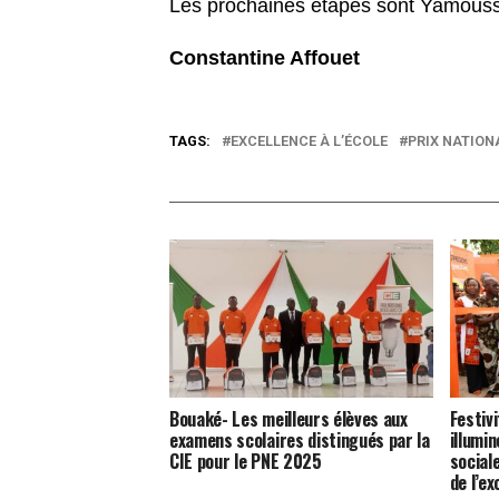
Les prochaines étapes sont Yamousso
Constantine Affouet
TAGS:
EXCELLENCE À L’ÉCOLE
PRIX NATION
Bouaké- Les meilleurs élèves aux
Festiv
examens scolaires distingués par la
illumi
CIE pour le PNE 2025
social
de l’ex