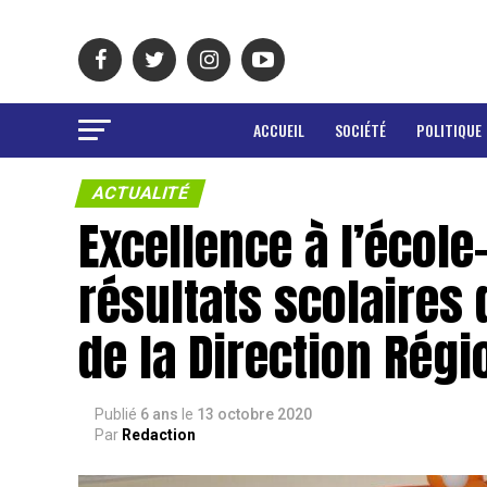
ACCUEIL
SOCIÉTÉ
POLITIQUE
ACTUALITÉ
Excellence à l’école-
résultats scolaires 
de la Direction Régi
Publié
6 ans
le
13 octobre 2020
Par
Redaction