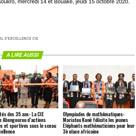
ukro, mercredi 14 et Bouaké, jeudi 15 octobre 2020.
AL D’EXCELLENCE CIE
A LIRE AUSSI
ités des 35 ans- La CIE
Olympiades de mathématiques-
ne Abengourou d’actions
Mariatou Koné félicite les jeunes
es et sportives sous le sceau
Eléphants mathématiciens pour leur
cellence
3è place africaine