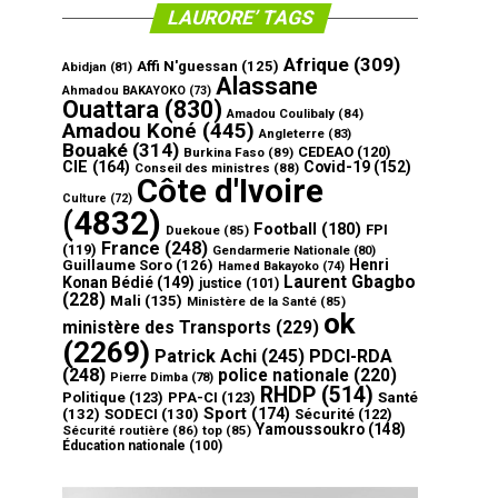
LAURORE’ TAGS
Afrique
(309)
Affi N'guessan
(125)
Abidjan
(81)
Alassane
Ahmadou BAKAYOKO
(73)
Ouattara
(830)
Amadou Coulibaly
(84)
Amadou Koné
(445)
Angleterre
(83)
Bouaké
(314)
CEDEAO
(120)
Burkina Faso
(89)
CIE
(164)
Covid-19
(152)
Conseil des ministres
(88)
Côte d'Ivoire
Culture
(72)
(4832)
Football
(180)
FPI
Duekoue
(85)
France
(248)
(119)
Gendarmerie Nationale
(80)
Henri
Guillaume Soro
(126)
Hamed Bakayoko
(74)
Laurent Gbagbo
Konan Bédié
(149)
justice
(101)
(228)
Mali
(135)
Ministère de la Santé
(85)
ok
ministère des Transports
(229)
(2269)
Patrick Achi
(245)
PDCI-RDA
(248)
police nationale
(220)
Pierre Dimba
(78)
RHDP
(514)
Politique
(123)
PPA-CI
(123)
Santé
Sport
(174)
(132)
SODECI
(130)
Sécurité
(122)
Yamoussoukro
(148)
Sécurité routière
(86)
top
(85)
Éducation nationale
(100)