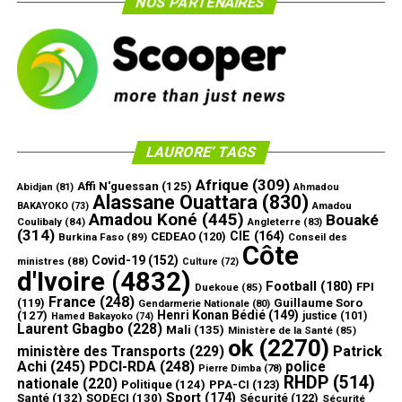
NOS PARTENAIRES
LAURORE’ TAGS
Afrique
(309)
Affi N'guessan
(125)
Abidjan
(81)
Ahmadou
Alassane Ouattara
(830)
Amadou
BAKAYOKO
(73)
Amadou Koné
(445)
Bouaké
Coulibaly
(84)
Angleterre
(83)
(314)
CIE
(164)
CEDEAO
(120)
Burkina Faso
(89)
Conseil des
Côte
Covid-19
(152)
ministres
(88)
Culture
(72)
d'Ivoire
(4832)
Football
(180)
FPI
Duekoue
(85)
France
(248)
(119)
Guillaume Soro
Gendarmerie Nationale
(80)
Henri Konan Bédié
(149)
(127)
justice
(101)
Hamed Bakayoko
(74)
Laurent Gbagbo
(228)
Mali
(135)
Ministère de la Santé
(85)
ok
(2270)
ministère des Transports
(229)
Patrick
Achi
(245)
PDCI-RDA
(248)
police
Pierre Dimba
(78)
RHDP
(514)
nationale
(220)
Politique
(124)
PPA-CI
(123)
Sport
(174)
Santé
(132)
SODECI
(130)
Sécurité
(122)
Sécurité