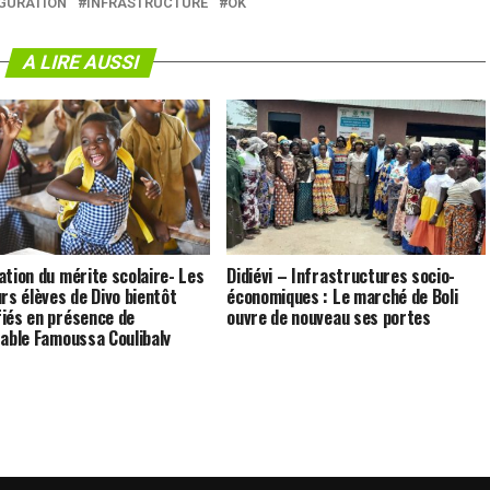
GURATION
INFRASTRUCTURE
OK
A LIRE AUSSI
ation du mérite scolaire- Les
Didiévi – Infrastructures socio-
urs élèves de Divo bientôt
économiques : Le marché de Boli
iés en présence de
ouvre de nouveau ses portes
rable Famoussa Coulibaly