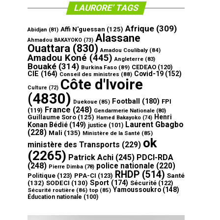
LAURORE’ TAGS
Afrique
(309)
Affi N'guessan
(125)
Abidjan
(81)
Alassane
Ahmadou BAKAYOKO
(73)
Ouattara
(830)
Amadou Coulibaly
(84)
Amadou Koné
(445)
Angleterre
(83)
Bouaké
(314)
CEDEAO
(120)
Burkina Faso
(89)
CIE
(164)
Covid-19
(152)
Conseil des ministres
(88)
Côte d'Ivoire
Culture
(72)
(4830)
Football
(180)
FPI
Duekoue
(85)
France
(248)
(119)
Gendarmerie Nationale
(80)
Henri
Guillaume Soro
(125)
Hamed Bakayoko
(74)
Laurent Gbagbo
Konan Bédié
(149)
justice
(101)
(228)
Mali
(135)
Ministère de la Santé
(85)
ok
ministère des Transports
(229)
(2265)
Patrick Achi
(245)
PDCI-RDA
(248)
police nationale
(220)
Pierre Dimba
(78)
RHDP
(514)
Politique
(123)
PPA-CI
(123)
Santé
Sport
(174)
(132)
SODECI
(130)
Sécurité
(122)
Yamoussoukro
(148)
Sécurité routière
(86)
top
(85)
Éducation nationale
(100)