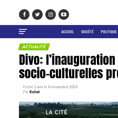
ACCUEIL
SOCIÉTÉ
POLITIQUE
ACTUALITÉ
Divo: l’inauguration
socio-culturelles p
Publié
2 ans
le
4 novembre 2024
Par
Kohet