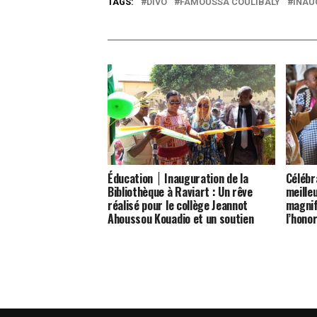
TAGS:
DIVO
FAMOUSSA COULIBALY
INAU
Éducation ׀ Inauguration de la
Célébr
Bibliothèque à Raviart : Un rêve
meille
réalisé pour le collège Jeannot
magnif
Ahoussou Kouadio et un soutien
l’hono
précieux à l’éducation des
apprenants