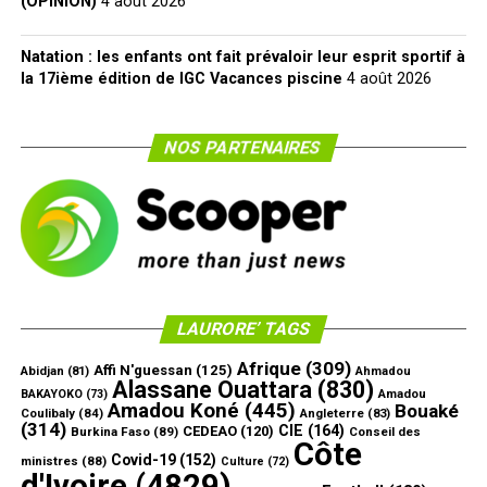
(OPINION)
4 août 2026
Natation : les enfants ont fait prévaloir leur esprit sportif à
la 17ième édition de IGC Vacances piscine
4 août 2026
NOS PARTENAIRES
LAURORE’ TAGS
Afrique
(309)
Affi N'guessan
(125)
Abidjan
(81)
Ahmadou
Alassane Ouattara
(830)
Amadou
BAKAYOKO
(73)
Amadou Koné
(445)
Bouaké
Coulibaly
(84)
Angleterre
(83)
(314)
CIE
(164)
CEDEAO
(120)
Burkina Faso
(89)
Conseil des
Côte
Covid-19
(152)
ministres
(88)
Culture
(72)
d'Ivoire
(4829)