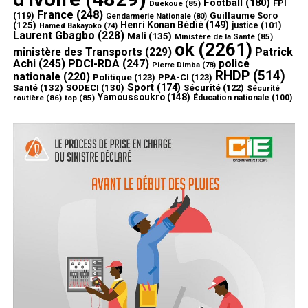
Football
(180)
FPI
Duekoue
(85)
France
(248)
(119)
Guillaume Soro
Gendarmerie Nationale
(80)
Henri Konan Bédié
(149)
(125)
justice
(101)
Hamed Bakayoko
(74)
Laurent Gbagbo
(228)
Mali
(135)
Ministère de la Santé
(85)
ok
(2261)
ministère des Transports
(229)
Patrick
Achi
(245)
PDCI-RDA
(247)
police
Pierre Dimba
(78)
RHDP
(514)
nationale
(220)
Politique
(123)
PPA-CI
(123)
Sport
(174)
Santé
(132)
SODECI
(130)
Sécurité
(122)
Sécurité
Yamoussoukro
(148)
routière
(86)
top
(85)
Éducation nationale
(100)