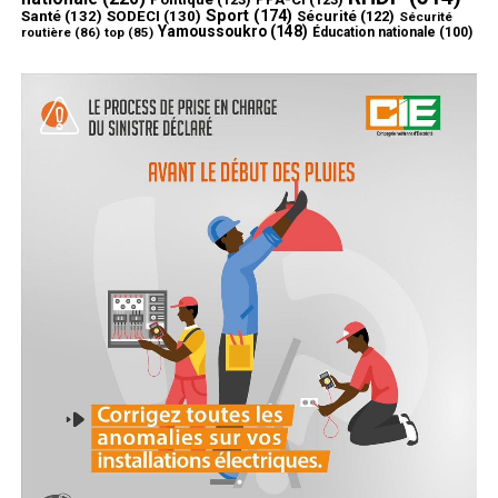
Sport
(174)
Santé
(132)
SODECI
(130)
Sécurité
(122)
Sécurité
Yamoussoukro
(148)
routière
(86)
top
(85)
Éducation nationale
(100)