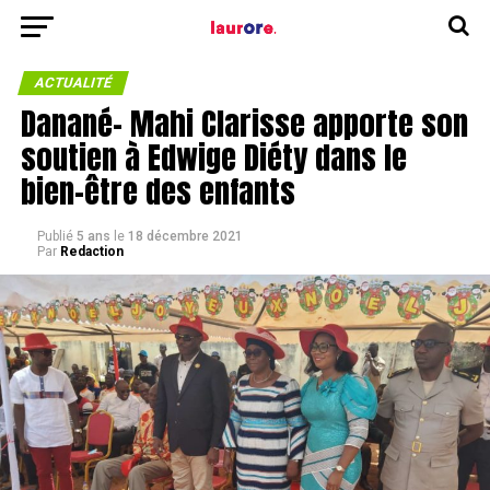
ACTUALITÉ
Danané- Mahi Clarisse apporte son
soutien à Edwige Diéty dans le
bien-être des enfants
Publié
5 ans
le
18 décembre 2021
Par
Redaction