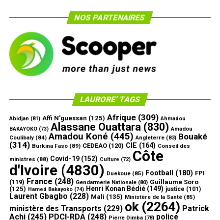
NOS PARTENAIRES
LAURORE’ TAGS
Afrique
(309)
Affi N'guessan
(125)
Abidjan
(81)
Ahmadou
Alassane Ouattara
(830)
Amadou
BAKAYOKO
(73)
Amadou Koné
(445)
Bouaké
Coulibaly
(84)
Angleterre
(83)
(314)
CIE
(164)
CEDEAO
(120)
Burkina Faso
(89)
Conseil des
Côte
Covid-19
(152)
ministres
(88)
Culture
(72)
d'Ivoire
(4830)
Football
(180)
FPI
Duekoue
(85)
France
(248)
(119)
Guillaume Soro
Gendarmerie Nationale
(80)
Henri Konan Bédié
(149)
(125)
justice
(101)
Hamed Bakayoko
(74)
Laurent Gbagbo
(228)
Mali
(135)
Ministère de la Santé
(85)
ok
(2264)
ministère des Transports
(229)
Patrick
Achi
(245)
PDCI-RDA
(248)
police
Pierre Dimba
(78)