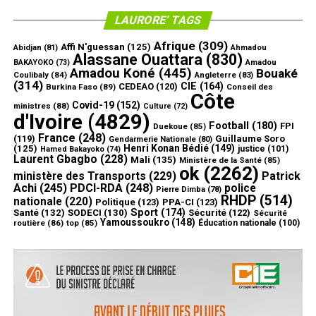
LAURORE’ TAGS
Afrique
(309)
Affi N'guessan
(125)
Abidjan
(81)
Ahmadou
Alassane Ouattara
(830)
Amadou
BAKAYOKO
(73)
Amadou Koné
(445)
Bouaké
Coulibaly
(84)
Angleterre
(83)
(314)
CIE
(164)
CEDEAO
(120)
Burkina Faso
(89)
Conseil des
Côte
Covid-19
(152)
ministres
(88)
Culture
(72)
d'Ivoire
(4829)
Football
(180)
FPI
Duekoue
(85)
France
(248)
(119)
Guillaume Soro
Gendarmerie Nationale
(80)
Henri Konan Bédié
(149)
(125)
justice
(101)
Hamed Bakayoko
(74)
Laurent Gbagbo
(228)
Mali
(135)
Ministère de la Santé
(85)
ok
(2262)
ministère des Transports
(229)
Patrick
Achi
(245)
PDCI-RDA
(248)
police
Pierre Dimba
(78)
RHDP
(514)
nationale
(220)
Politique
(123)
PPA-CI
(123)
Sport
(174)
Santé
(132)
SODECI
(130)
Sécurité
(122)
Sécurité
Yamoussoukro
(148)
routière
(86)
top
(85)
Éducation nationale
(100)