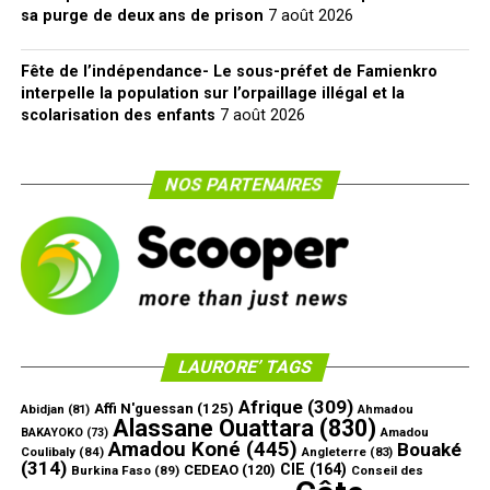
sa purge de deux ans de prison
7 août 2026
Fête de l’indépendance- Le sous-préfet de Famienkro
interpelle la population sur l’orpaillage illégal et la
scolarisation des enfants
7 août 2026
NOS PARTENAIRES
LAURORE’ TAGS
Afrique
(309)
Affi N'guessan
(125)
Abidjan
(81)
Ahmadou
Alassane Ouattara
(830)
Amadou
BAKAYOKO
(73)
Amadou Koné
(445)
Bouaké
Coulibaly
(84)
Angleterre
(83)
(314)
CIE
(164)
CEDEAO
(120)
Burkina Faso
(89)
Conseil des