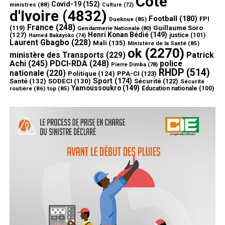
Côte
Covid-19
(152)
ministres
(88)
Culture
(72)
d'Ivoire
(4832)
Football
(180)
FPI
Duekoue
(85)
France
(248)
(119)
Guillaume Soro
Gendarmerie Nationale
(80)
Henri Konan Bédié
(149)
(127)
justice
(101)
Hamed Bakayoko
(74)
Laurent Gbagbo
(228)
Mali
(135)
Ministère de la Santé
(85)
ok
(2270)
ministère des Transports
(229)
Patrick
Achi
(245)
PDCI-RDA
(248)
police
Pierre Dimba
(78)
RHDP
(514)
nationale
(220)
Politique
(124)
PPA-CI
(123)
Sport
(174)
Santé
(132)
SODECI
(130)
Sécurité
(122)
Sécurité
Yamoussoukro
(149)
routière
(86)
top
(85)
Éducation nationale
(100)