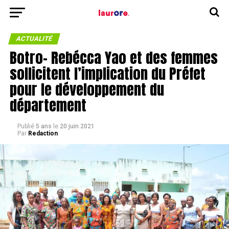
ACTUALITÉ
Botro- Rebécca Yao et des femmes
sollicitent l’implication du Préfet
pour le développement du
département
Publié
5 ans
le
20 juin 2021
Par
Redaction